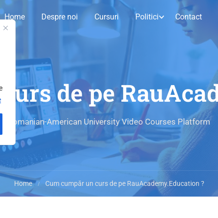
Home
Despre noi
Cursuri
Politici
Contact
curs de pe RauAcad
e
e
Romanian-American University Video Courses Platform
Home
Cum cumpăr un curs de pe RauAcademy.Education ?