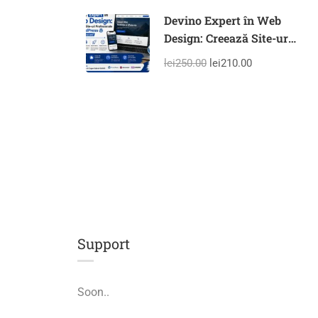
Devino Expert în Web
Design: Creează Site-uri
Profesionale cu
lei250.00
lei210.00
WordPress în Timp
Record
Support
Soon..