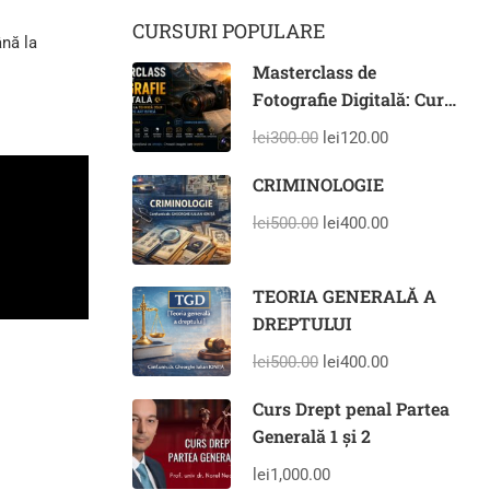
CURSURI POPULARE
ână la
Masterclass de
Fotografie Digitală: Curs
Complet de la Tehnică
lei300.00
lei120.00
DSLR la Compoziție
Artistică
CRIMINOLOGIE
lei500.00
lei400.00
TEORIA GENERALĂ A
DREPTULUI
lei500.00
lei400.00
Curs Drept penal Partea
Generală 1 și 2
lei1,000.00