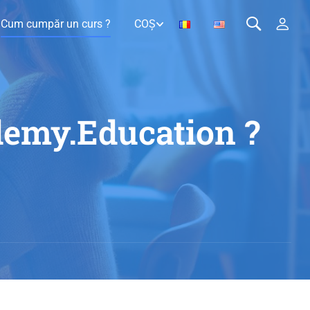
Cum cumpăr un curs ?
COȘ
emy.Education ?