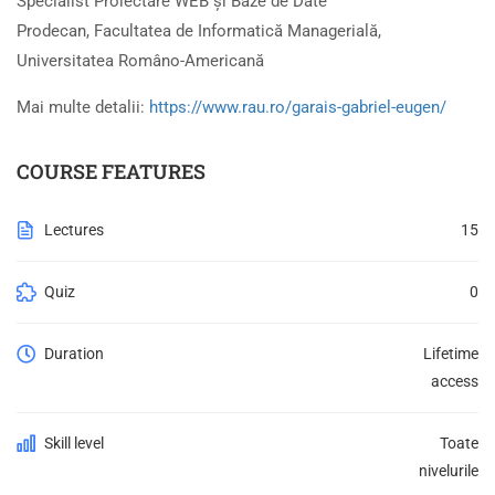
Specialist Proiectare WEB și Baze de Date
Prodecan, Facultatea de Informatică Managerială,
Universitatea Româno-Americană
Mai multe detalii:
https://www.rau.ro/garais-gabriel-eugen/
COURSE FEATURES
Lectures
15
Quiz
0
Duration
Lifetime
access
Skill level
Toate
nivelurile