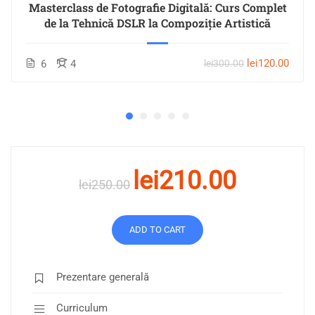
Masterclass de Fotografie Digitală: Curs Complet
de la Tehnică DSLR la Compoziție Artistică
lei120.00
6
4
lei300.00
lei210.00
lei250.00
ADD TO CART
Prezentare generală
Curriculum