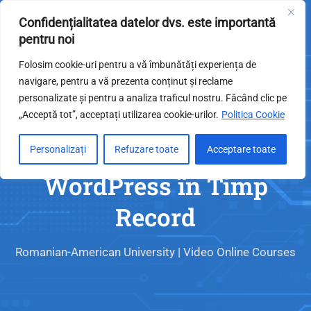
Confidențialitatea datelor dvs. este importantă
pentru noi
Folosim cookie-uri pentru a vă îmbunătăți experiența de
navigare, pentru a vă prezenta conținut și reclame
Devino Expert în Web
personalizate și pentru a analiza traficul nostru. Făcând clic pe
Design: Creează Site-uri
„Acceptă tot”, acceptați utilizarea cookie-urilor.
Politica Cookie
Profesionale cu
Personalizați
Refuzare toate
Acceptare toate
WordPress în Timp
Record
Romanian-American University | Video Online Courses