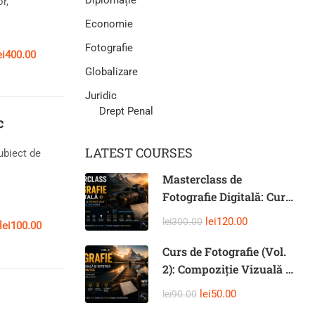
Diplomație
r,
Economie
Fotografie
ei400.00
Globalizare
Juridic
Drept Penal
c
LATEST COURSES
subiect de
Masterclass de
Fotografie Digitală: Curs
Complet de la Tehnică
lei120.00
lei300.00
lei100.00
DSLR la Compoziție
Artistică
Curs de Fotografie (Vol.
2): Compoziție Vizuală și
Estetică în Arta
lei50.00
lei90.00
Fotografică