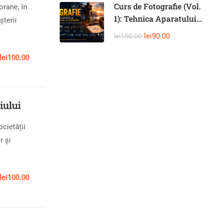
Curs de Fotografie (Vol.
orane, în
1): Tehnica Aparatului
șterii
Foto și Controlul Manual
lei90.00
lei150.00
al Expunerii
lei100.00
iului
cietății
r și
lei100.00