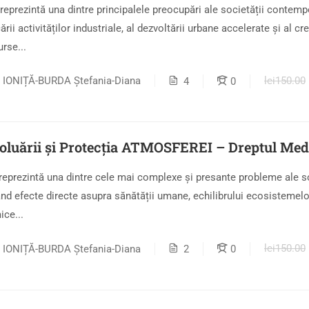
reprezintă una dintre principalele preocupări ale societății contemp
ării activităților industriale, al dezvoltării urbane accelerate și al cre
rse...
lei150.00
r. IONIȚĂ-BURDA Ștefania-Diana
4
0
Poluării și Protecția ATMOSFEREI – Dreptul Med
reprezintă una dintre cele mai complexe și presante probleme ale so
d efecte directe asupra sănătății umane, echilibrului ecosistemelo
ice...
lei150.00
r. IONIȚĂ-BURDA Ștefania-Diana
2
0