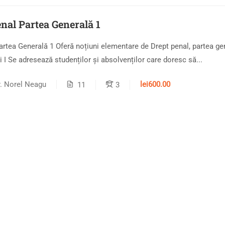
nal Partea Generală 1
artea Generală 1 Oferă noțiuni elementare de Drept penal, partea ge
 I Se adresează studenților și absolvenților care doresc să...
lei600.00
r. Norel Neagu
11
3