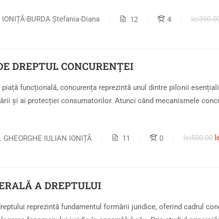
lei350.0
r. IONIȚĂ-BURDA Ștefania-Diana
12
4
DE DREPTUL CONCURENȚEI
piață funcțională, concurența reprezintă unul dintre pilonii esențiali 
ării și ai protecției consumatorilor. Atunci când mecanismele conc
lei500.00
l
r. GHEORGHE IULIAN IONIȚĂ
11
0
ERALĂ A DREPTULUI
reptului reprezintă fundamentul formării juridice, oferind cadrul co