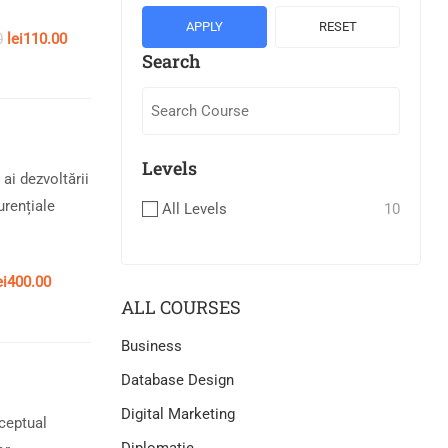
APPLY
RESET
0
lei110.00
Search
Levels
ai dezvoltării
urențiale
All Levels
10
ei400.00
ALL COURSES
Business
Database Design
Digital Marketing
nceptual