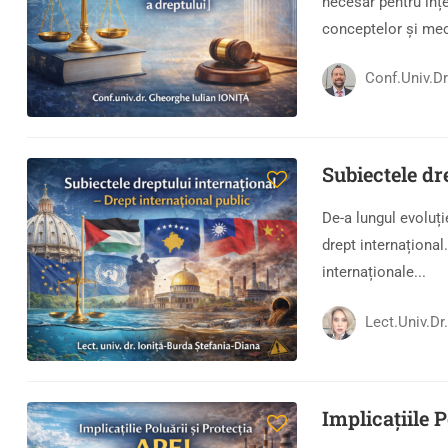
necesar pentru înțe
conceptelor și mec
Conf.univ.d
Subiectele dr
De-a lungul evoluți
drept internațional.
internaționale...
Lect.univ.d
Implicațiile 