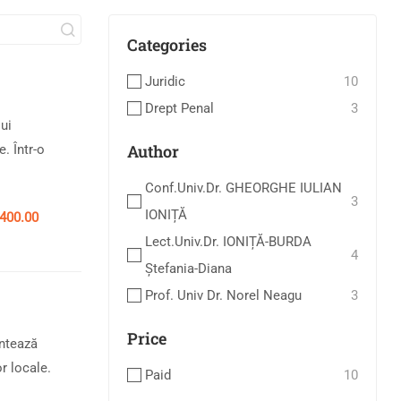
Categories
Juridic
10
Drept Penal
3
ui
Author
. Într-o
Conf.univ.dr. GHEORGHE IULIAN
3
IONIȚĂ
i400.00
Lect.univ.dr. IONIȚĂ-BURDA
4
Ștefania-Diana
Prof. Univ Dr. Norel Neagu
3
Price
entează
or locale.
Paid
10