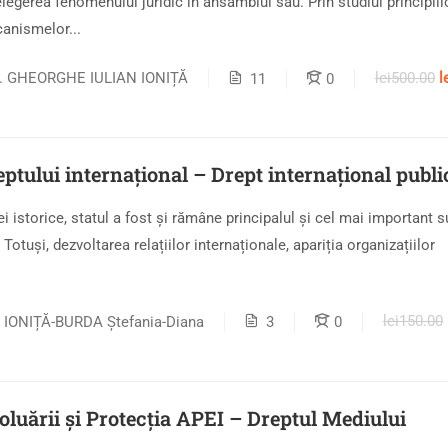
legerea fenomenului juridic în ansamblul său. Prin studiul principiilo
anismelor...
lei500.00
l
r. GHEORGHE IULIAN IONIȚĂ
11
0
eptului internațional – Drept internațional publi
ei istorice, statul a fost și rămâne principalul și cel mai important 
 Totuși, dezvoltarea relațiilor internaționale, apariția organizațiilor
lei150.00
r. IONIȚĂ-BURDA Ștefania-Diana
3
0
Poluării și Protecția APEI – Dreptul Mediului