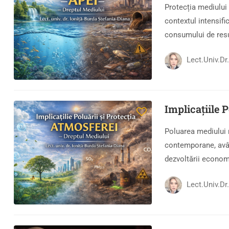
Protecția mediului 
contextul intensific
consumului de resu
Lect.univ.d
Implicațiile 
Poluarea mediului 
contemporane, avân
dezvoltării econom
Lect.univ.d