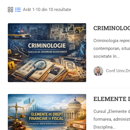
Arăt 1-10 din 10 rezultate
CRIMINOLOG
Criminologia reprez
contemporan, situat
societate în...
Conf.univ.d
ELEMENTE D
Cursul „Elemente de
formarea, administr
Disciplina...