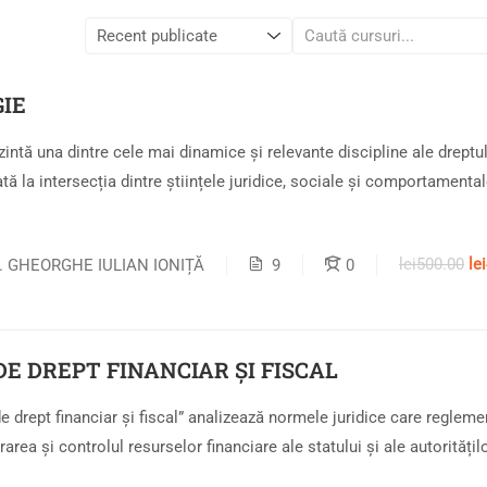
IE
intă una dintre cele mai dinamice și relevante discipline ale dreptul
ă la intersecția dintre științele juridice, sociale și comportamentale
lei500.00
le
r. GHEORGHE IULIAN IONIȚĂ
9
0
E DREPT FINANCIAR ȘI FISCAL
 drept financiar și fiscal” analizează normele juridice care reglem
area și controlul resurselor financiare ale statului și ale autoritățil