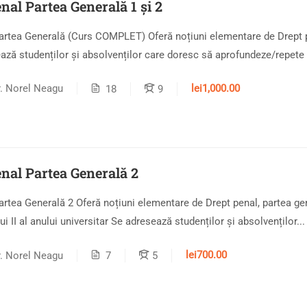
nal Partea Generală 1 și 2
artea Generală (Curs COMPLET) Oferă noțiuni elementare de Drept p
ază studenților și absolvenților care doresc să aprofundeze/repete 
lei1,000.00
r. Norel Neagu
18
9
nal Partea Generală 2
artea Generală 2 Oferă noțiuni elementare de Drept penal, partea ge
i II al anului universitar Se adresează studenților și absolvenților...
lei700.00
r. Norel Neagu
7
5