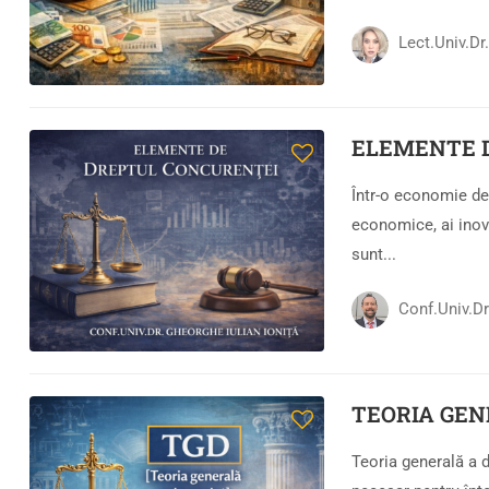
Lect.univ.d
ELEMENTE 
Într-o economie de 
economice, ai inov
sunt...
Conf.univ.d
TEORIA GEN
Teoria generală a d